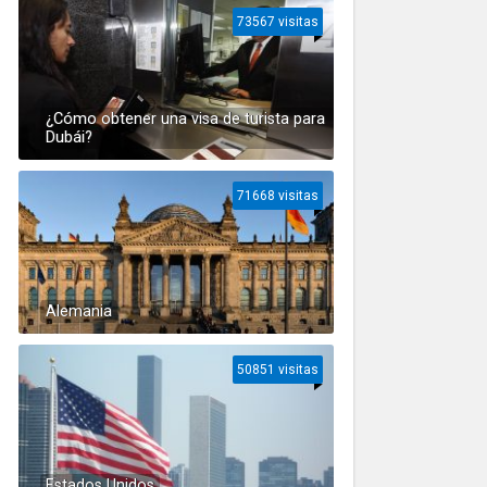
73567 visitas
¿Cómo obtener una visa de turista para
Dubái?
71668 visitas
Alemania
50851 visitas
Estados Unidos