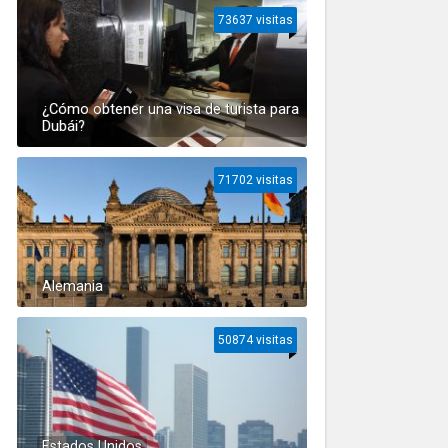
73637 visitas
¿Cómo obtener una visa de turista para
Dubái?
71702 visitas
Alemania
50874 visitas
Estados Unidos