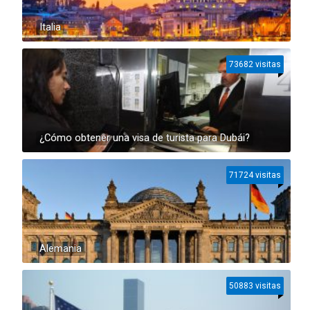
Italia
73682 visitas
¿Cómo obtener una visa de turista para Dubái?
71724 visitas
Alemania
50883 visitas