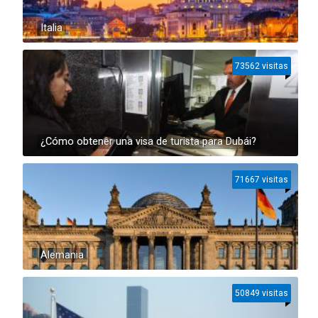
Italia
73562 visitas
¿Cómo obtener una visa de turista para Dubái?
71667 visitas
Alemania
50849 visitas