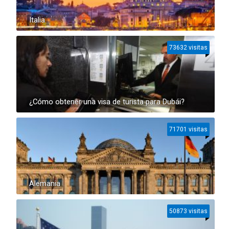
Italia
73632 visitas
¿Cómo obtener una visa de turista para Dubái?
71701 visitas
Alemania
50873 visitas