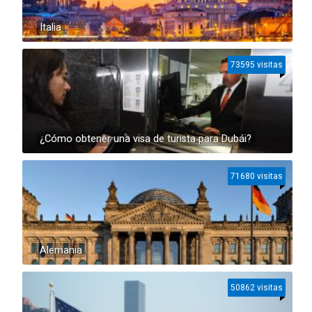
Italia
73595 visitas
¿Cómo obtener una visa de turista para Dubái?
71680 visitas
Alemania
50862 visitas