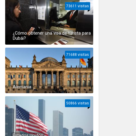
73611 visitas
¿Cómo obtener una visa de turista para
Dubái?
71688 visitas
Alemania
50866 visitas
Estados Unidos