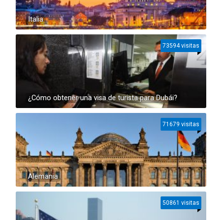
Italia
73594 visitas
¿Cómo obtener una visa de turista para Dubái?
71679 visitas
Alemania
50861 visitas