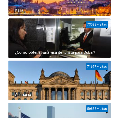
Italia
73588 visitas
¿Cómo obtener una visa de turista para Dubái?
71677 visitas
Alemania
50858 visitas