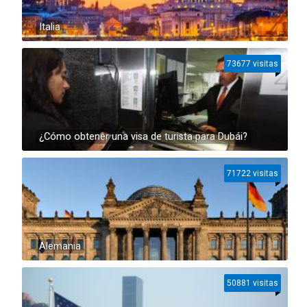
Italia
73677 visitas
¿Cómo obtener una visa de turista para Dubái?
71722 visitas
Alemania
50881 visitas