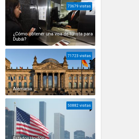
73679 visitas
¿Cómo obtener una visa de turista para
Dubái?
71723 visitas
Alemania
50882 visitas
Estados Unidos