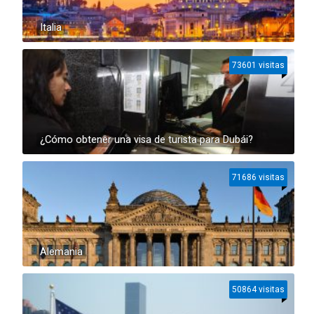
Italia
73601 visitas
¿Cómo obtener una visa de turista para Dubái?
71686 visitas
Alemania
50864 visitas