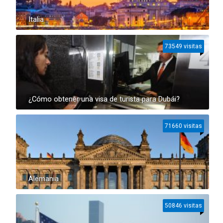
Italia
73549 visitas
¿Cómo obtener una visa de turista para Dubái?
71660 visitas
Alemania
50846 visitas