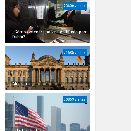
73600 visitas
¿Cómo obtener una visa de turista para
Dubái?
71685 visitas
Alemania
50863 visitas
Estados Unidos