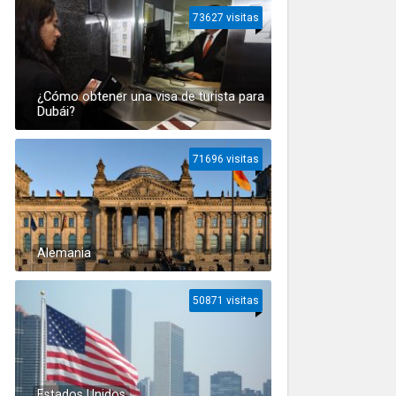
73627 visitas
¿Cómo obtener una visa de turista para
Dubái?
71696 visitas
Alemania
50871 visitas
Estados Unidos