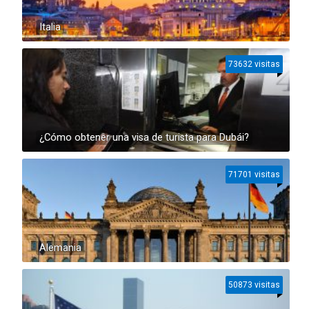
Italia
73632 visitas
¿Cómo obtener una visa de turista para Dubái?
71701 visitas
Alemania
50873 visitas