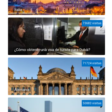
Italia
73682 visitas
¿Cómo obtener una visa de turista para Dubái?
71724 visitas
Alemania
50883 visitas