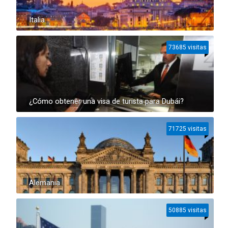
Italia
73685 visitas
¿Cómo obtener una visa de turista para Dubái?
71725 visitas
Alemania
50885 visitas