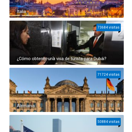
Italia
73684 visitas
¿Cómo obtener una visa de turista para Dubái?
71724 visitas
Alemania
50884 visitas