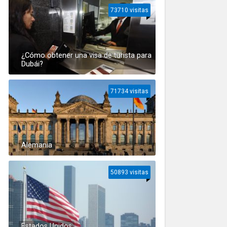
73710 visitas
¿Cómo obtener una visa de turista para
Dubái?
71734 visitas
Alemania
50893 visitas
Estados Unidos