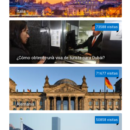
Italia
73588 visitas
¿Cómo obtener una visa de turista para Dubái?
71677 visitas
Alemania
50858 visitas