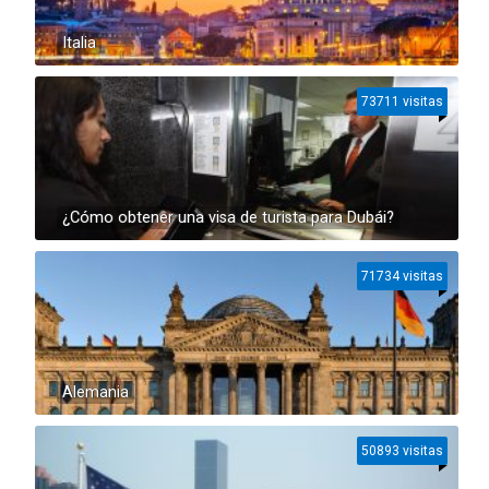
Italia
73711 visitas
¿Cómo obtener una visa de turista para Dubái?
71734 visitas
Alemania
50893 visitas