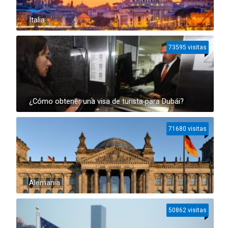
Italia
73595 visitas
¿Cómo obtener una visa de turista para Dubái?
71680 visitas
Alemania
50862 visitas