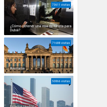
73611 visitas
¿Cómo obtener una visa de turista para
Dubái?
71688 visitas
Alemania
50866 visitas
Estados Unidos