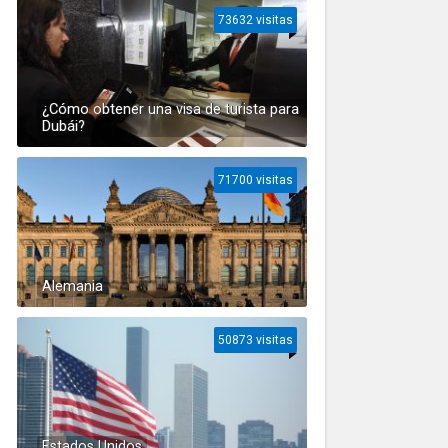
73632 visitas
¿Cómo obtener una visa de turista para
Dubái?
71700 visitas
Alemania
50873 visitas
Estados Unidos