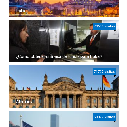
Italia
73652 visitas
¿Cómo obtener una visa de turista para Dubái?
71707 visitas
Alemania
50877 visitas