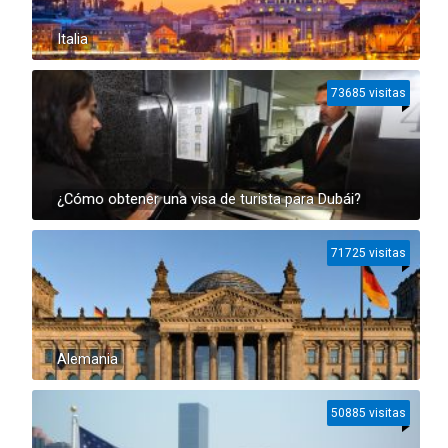
Italia
73685 visitas
¿Cómo obtener una visa de turista para Dubái?
71725 visitas
Alemania
50885 visitas