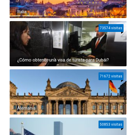
Italia
73574 visitas
¿Cómo obtener una visa de turista para Dubái?
71672 visitas
Alemania
50853 visitas