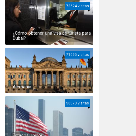
73624 visitas
¿Cómo obtener una visa de turista para
Dubái?
71695 visitas
Alemania
50870 visitas
Estados Unidos