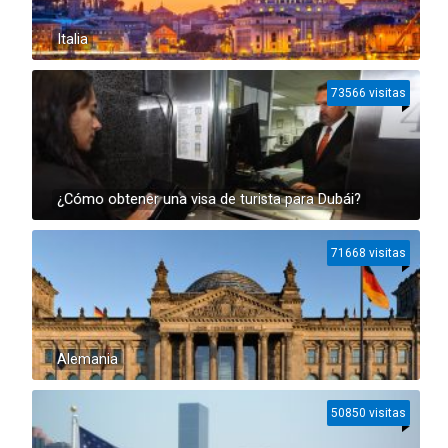
Italia
73566 visitas
¿Cómo obtener una visa de turista para Dubái?
71668 visitas
Alemania
50850 visitas