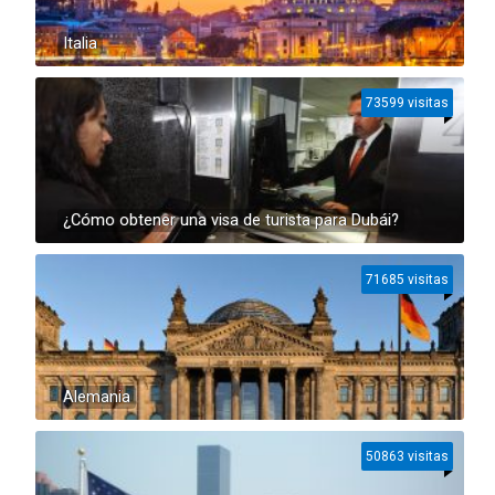
Italia
73599 visitas
¿Cómo obtener una visa de turista para Dubái?
71685 visitas
Alemania
50863 visitas