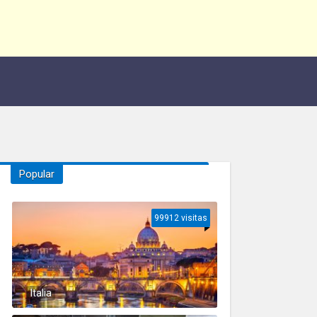
Popular
99912 visitas
Italia