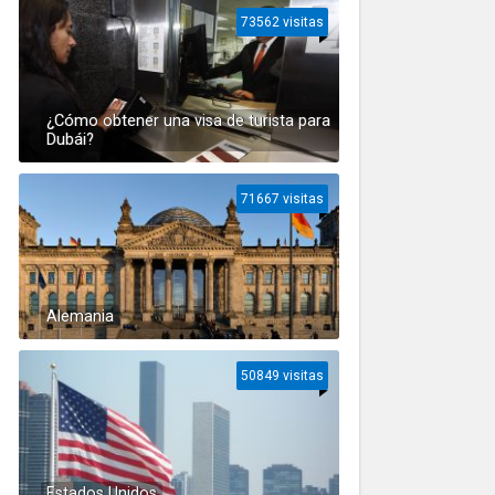
73562 visitas
¿Cómo obtener una visa de turista para
Dubái?
71667 visitas
Alemania
50849 visitas
Estados Unidos