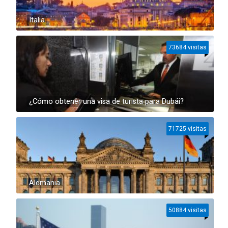
Italia
73684 visitas
¿Cómo obtener una visa de turista para Dubái?
71725 visitas
Alemania
50884 visitas