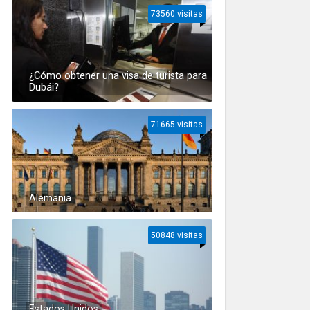
73560 visitas
¿Cómo obtener una visa de turista para
Dubái?
71665 visitas
Alemania
50848 visitas
Estados Unidos