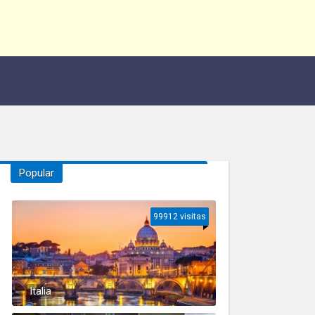
Popular
99912 visitas
Italia