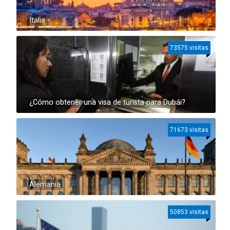
Italia
73575 visitas
¿Cómo obtener una visa de turista para Dubái?
71673 visitas
Alemania
50853 visitas