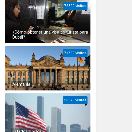
73622 visitas
¿Cómo obtener una visa de turista para
Dubái?
71693 visitas
Alemania
50870 visitas
Estados Unidos