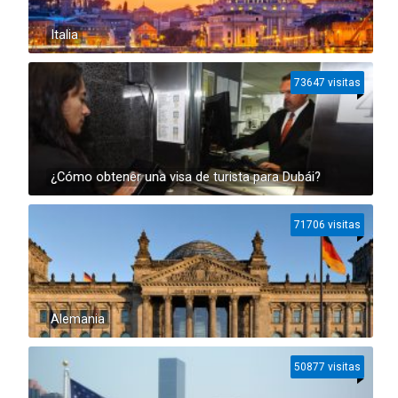
Italia
73647 visitas
¿Cómo obtener una visa de turista para Dubái?
71706 visitas
Alemania
50877 visitas