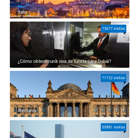
Italia
73677 visitas
¿Cómo obtener una visa de turista para Dubái?
71722 visitas
Alemania
50881 visitas