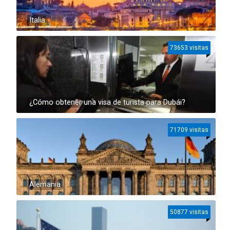
Italia
73653 visitas
¿Cómo obtener una visa de turista para Dubái?
71709 visitas
Alemania
50877 visitas