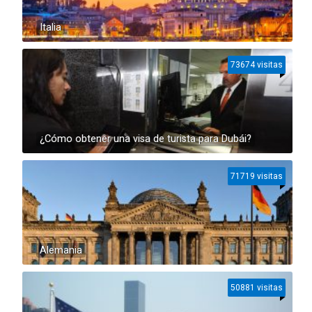
Italia
73674 visitas
¿Cómo obtener una visa de turista para Dubái?
71719 visitas
Alemania
50881 visitas