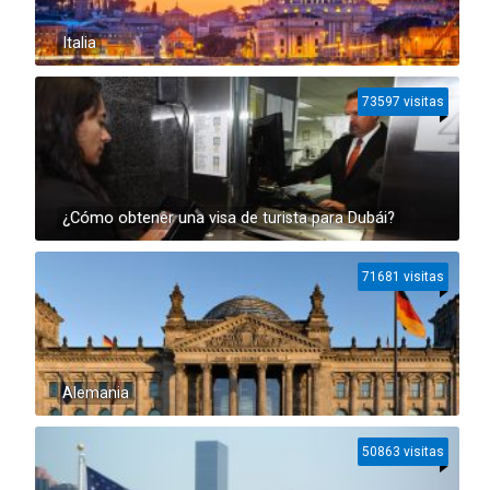
Italia
73597 visitas
¿Cómo obtener una visa de turista para Dubái?
71681 visitas
Alemania
50863 visitas