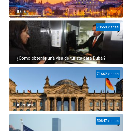
Italia
73553 visitas
¿Cómo obtener una visa de turista para Dubái?
71662 visitas
Alemania
50847 visitas