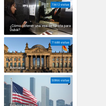
73612 visitas
¿Cómo obtener una visa de turista para
Dubái?
71688 visitas
Alemania
50866 visitas
Estados Unidos