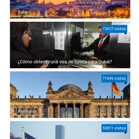
Italia
73627 visitas
¿Cómo obtener una visa de turista para Dubái?
71696 visitas
Alemania
50871 visitas