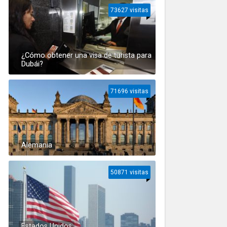
73627 visitas
¿Cómo obtener una visa de turista para
Dubái?
71696 visitas
Alemania
50871 visitas
Estados Unidos