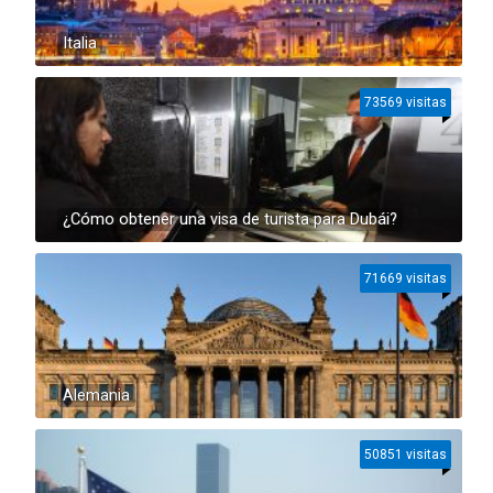
Italia
73569 visitas
¿Cómo obtener una visa de turista para Dubái?
71669 visitas
Alemania
50851 visitas