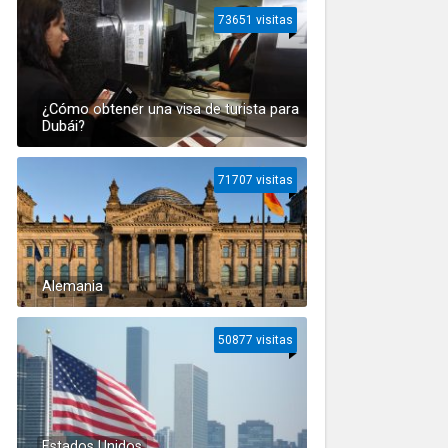
73651 visitas
¿Cómo obtener una visa de turista para
Dubái?
71707 visitas
Alemania
50877 visitas
Estados Unidos