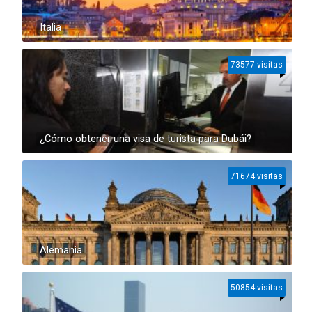
Italia
73577 visitas
¿Cómo obtener una visa de turista para Dubái?
71674 visitas
Alemania
50854 visitas