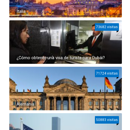
Italia
73682 visitas
¿Cómo obtener una visa de turista para Dubái?
71724 visitas
Alemania
50883 visitas