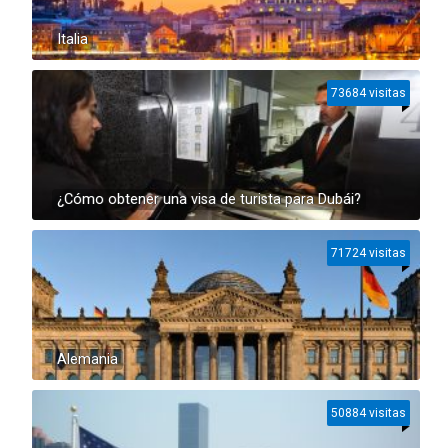
Italia
73684 visitas
¿Cómo obtener una visa de turista para Dubái?
71724 visitas
Alemania
50884 visitas